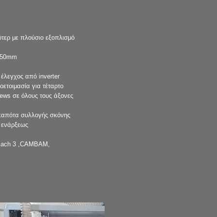
ύτερ με πλούσιο εξοπλισμό
Χ750mm
λεγχος από inverter
οετοιμασία για τέταρτο
rews σε όλους τους άξονες
καπότα συλλογής σκόνης
υ ενάρξεως
 mach 3 ,CAMBAM,