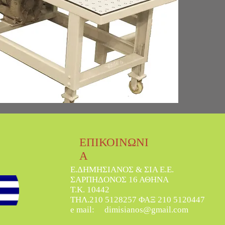
ΕΠΙΚΟΙΝΩΝΙ
Α
Ε.ΔΗΜΗΣΙΑΝΟΣ & ΣΙΑ Ε.Ε.
ΣΑΡΠΗΔΟΝΟΣ 16 ΑΘΗΝΑ
Τ.Κ. 10442
ΤΗΛ.210 5128257 ΦΑΞ 210 5120447
e mail:
dimisianos@gmail.com