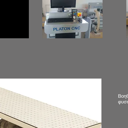
Βοηθ
φυσ