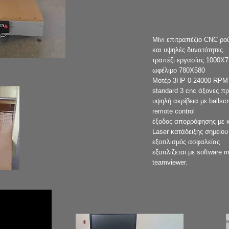
Μίνι επιτραπέζιο CNC ρο
και υψηλές δυνατότητες.
τραπέζι εργασίας 1000
ωφέλιμο 780Χ580
Μοτέρ 3ΗΡ 0-24000 RPM έ
standard 3 cnc άξονες πρ
υψηλή ακρίβεια με ballsc
remote control
έξοδος απορρόφησης με 
Laser κατάδειξης σημείο
εξοπλισμός ασφαλείας
εξοπλιζεται με software
teamviewer.